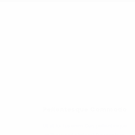
Pellentesque Commodo
Ut ut luctus enim. Duis pellentesque
in libero sed eleifend. Suspendisse