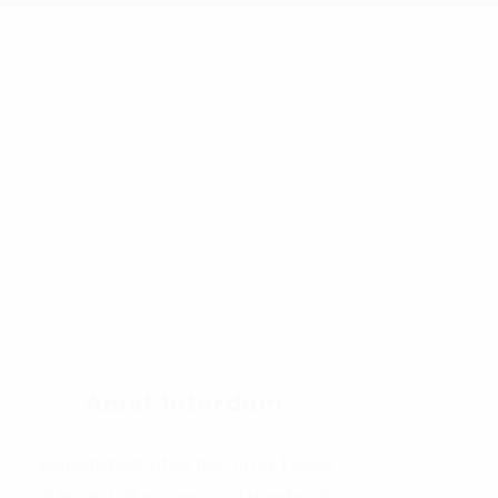
Amet Interdum
Suspendisse vitae nec urna. Fusce
id nisi in tellus varius, vel hendrerit