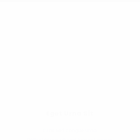
Eget Urna Sit
Cras sed congue urna.
Pellentesque aliquet laoreet neque,