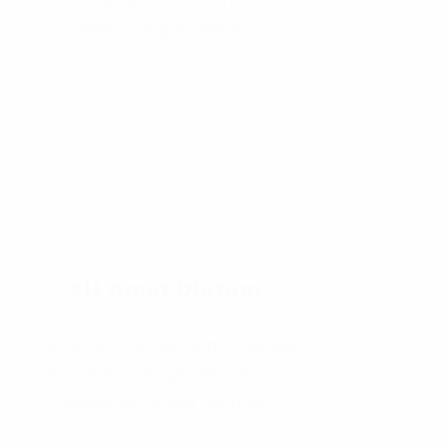
libero semper. Donec
Sit Amet Dictum
Integer in interdum urna. Quisque
arcu dolor, suscipit vel velit non,
venenatis aliquet dui. Nunc